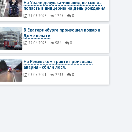
На Урале девушка-инвалид не смогла
попасть в пиццерию на день рождения
21.03.2023
1245
0
В Екатеринбурге произошел пожар в
Доме печати
22.04.2023
984
0
На Режевском тракте произошла
авария - сбили лося.
03.05.2021
2733
0