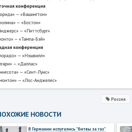
точная конференция
орида» — «Вашингтон»
ролина» — «Бостон»
йнджерс» — «Питтсбург»
ронто» — «Тампа-Бэй»
адная конференция
лорадо» — «Нэшвилл»
лгари» — «Даллас»
ннесота» — «Сент-Луис»
монтон» — «Лос-Анджелес»
Россия
ПОХОЖИЕ НОВОСТИ
В Германии испугались "битвы за газ"