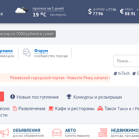
прогноз на 5 дней
доллар
евро
+77.96
+
o
та
19
C
77.96
88.91
пасмурно
 пар от 3000 рублей в сутки!
ряшки
Форум
находок
сообщество города
hiTech
О
ежевской городской портал - Новости Режа, каталог предприятий, объявле
Новые поступления
Конкурсы и розыгрыши
есно
Развлечения
Кафе и рестораны
Такси
Такси в г.Р
сти
ОБЪЯВЛЕНИЯ
АВТО
НЕДВИЖИМО
доска объявлений
купить машину
аренда, продажа