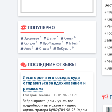
Вос
«Фл
«Ка
«Ре
ПОПУЛЯРНО
«То
6
5
8
Здоровье
Детям
Семья
Зап
8
5
1
Скидки
ПроМашины
hiTech
«Ко
7
3
9
Авто
Отдых
ПоКушать
«Ка
«Ми
ПОСЛЕДНИЕ ОТЗЫВЫ
«Эд
Лесогорье и его соседи: куда
отправиться за вдохновением и
релаксом»
Елизаров Николай
19.03.2025 11:28
Забронировать дом и узнать все
подробности вы можете у нашего
администратора 8(982)704-98-98! Ждем