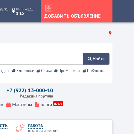
юань
88.91
+1.15
1.15
ДОБАВИТЬ ОБЪЯВЛЕНИЕ
Найти
тдых
Здоровье
Семья
ПроМашины
ПоКушать
ния, Режевской справочник
+7 (922) 13-000-10
Редакция портала
Магазины
Блоги
новое
еж
СТЬ
РАБОТА
вакансии и резюме