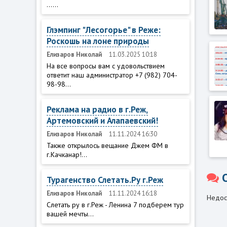
......
Глэмпинг "Лесогорье" в Реже:
Роскошь на лоне природы
Елизаров Николай
11.03.2025 10:18
На все вопросы вам с удовольствием
ответит наш администратор +7 (982) 704-
98-98...
Реклама на радио в г.Реж,
Артемовский и Алапаевский!
Елизаров Николай
11.11.2024 16:30
Также открылось вещание Джем ФМ в
г.Качканар!...
Турагенство Слетать.Ру г.Реж
Елизаров Николай
11.11.2024 16:18
Недос
Слетать ру в г.Реж - Ленина 7 подберем тур
вашей мечты...