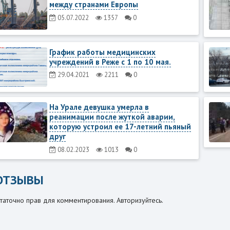
между странами Европы
05.07.2022
1357
0
График работы медицинских
учреждений в Реже с 1 по 10 мая.
29.04.2021
2211
0
На Урале девушка умерла в
реанимации после жуткой аварии,
которую устроил ее 17-летний пьяный
друг
08.02.2023
1013
0
ОТЗЫВЫ
таточно прав для комментирования. Авторизуйтесь.