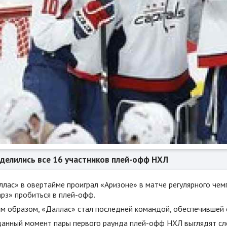
делились все 16 участников плей-офф НХЛ
ллас» в овертайме проиграл «Аризоне» в матче регулярного че
арз» пробиться в плей-офф.
им образом, «Даллас» стал последней командой, обеспечившей 
данный момент пары первого раунда плей-офф НХЛ выглядят с