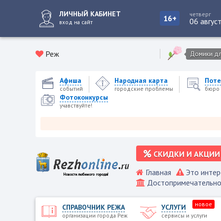
ЛИЧНЫЙ КАБИНЕТ
четверг
16+
06 авгус
вход на сайт
Реж
Домики для
Афиша
Народная карта
Поте
событий
городские проблемы
бюро 
Фотоконкурсы
учавствуйте!
Р
СКИДКИ И АКЦИИ
Главная
Это интер
Достопримечательно
новое
СПРАВОЧНИК РЕЖА
УСЛУГИ
организации города Реж
сервисы и услуги