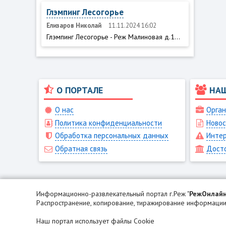
Глэмпинг Лесогорье
Елизаров Николай
11.11.2024 16:02
Глэмпинг Лесогорье - Реж Малиновая д.1...
О ПОРТАЛЕ
НА
О нас
Орган
Политика конфиденциальности
Новос
Обработка персональных данных
Интер
Обратная связь
Дост
Информационно-развлекательный портал г.Реж "
РежОнлай
Распространение, копирование, тиражирование информации 
Наш портал использует файлы Cookie