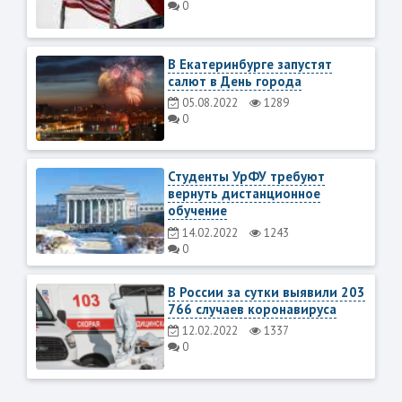
0
В Екатеринбурге запустят
салют в День города
05.08.2022
1289
0
Студенты УрФУ требуют
вернуть дистанционное
обучение
14.02.2022
1243
0
В России за сутки выявили 203
766 случаев коронавируса
12.02.2022
1337
0