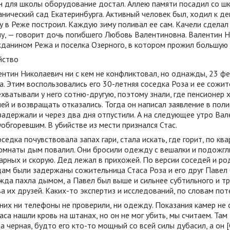
н для школы оборудование достал. Аллею памяти посадил со шко
нический сад Екатеринбурга. Активный человек был, ходил к д
у в Реже построил. Каждую зиму поливал ее сам. Качели сделал
чу, — говорит дочь погибшего Любовь Валентиновна. Валентин 
жданином Режа и поселка Озерного, в котором прожил большую 
йство
нтин Николаевич ни с кем не конфликтовал, но однажды, 23 фев
. Этим воспользовались его 30-летняя соседка Роза и ее сожит
хватывали у него сотню-другую, поэтому знали, где пенсионер х
ей и возвращать отказались. Тогда он написал заявление в пол
 задержали и через два дня отпустили. А на следующее утро Ва
обгоревшим. В убийстве из мести признался Стас.
седка почувствовала запах гари, стала искать, где горит, по кв
омнаты дым повалил. Они бросили одежду с вешалки и подожгли 
арных и скорую. Дед лежал в прихожей. По версии соседей и ро
ам были задержаны сожительница Стаса Роза и его друг Павел 
да пахла дымом, а Павел был выше и сильнее субтильного и тр
а их друзей. Каких-то экспертиз и исследований, по словам по
них ни телефоны не проверили, ни одежду. Показания камер не с
аса нашли кровь на штанах, но он не мог убить, мы считаем. Та
а черная, будто его кто-то мощный со всей силы дубасил, а он 