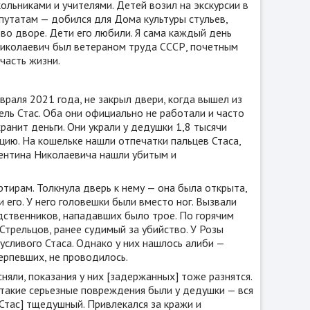
льниками и учителями. Детей возил на экскурсии в
епутатам — добился для Дома культуры стульев,
 во дворе. Дети его любили. Я сама каждый день
Николаевич был ветераном труда СССР, почетным
часть жизни.
раля 2021 года, не закрыл двери, когда вышел из
ель Стас. Оба они официально не работали и часто
ранит деньги. Они украли у дедушки 1,8 тысячи
ицию. На кошельке нашли отпечатки пальцев Стаса,
лентина Николаевича нашли убитым и
артирам. Толкнула дверь к нему — она была открыта,
его. У него головешки были вместо ног. Вызвали
дственников, нападавших было трое. По горячим
Стрельцов, ранее судимый за убийство. У Розы
усливого Стаса. Однако у них нашлось алиби —
терпевших, не проводилось.
няли, показания у них [задержанных] тоже разнятся.
м такие серьезные повреждения были у дедушки — вся
[Стас] тщедушный. Привлекался за кражи и