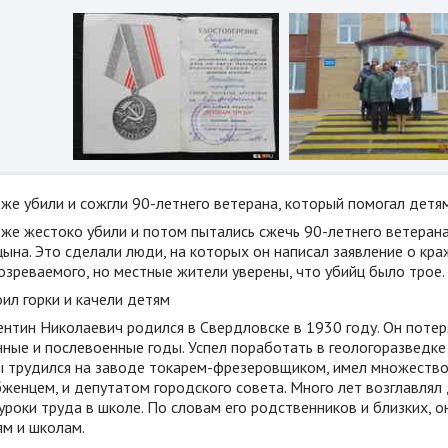
еже убили и сожгли 90-летнего ветерана, который помогал детя
еже жестоко убили и потом пытались сжечь 90-летнего ветеран
цына. Это сделали люди, на которых он написал заявление о кр
озреваемого, но местные жители уверены, что убийц было трое.
ил горки и качели детям
ентин Николаевич родился в Свердловске в 1930 году. Он потер
ные и послевоенные годы. Успел поработать в геологоразведке
ы трудился на заводе токарем-фрезеровщиком, имел множество г
бженцем, и депутатом городского совета. Много лет возглавлял
уроки труда в школе. По словам его родственников и близких, 
ям и школам.