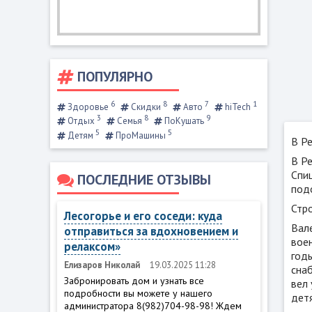
ПОПУЛЯРНО
6
8
7
1
Здоровье
Скидки
Авто
hiTech
3
8
9
Отдых
Семья
ПоКушать
5
5
Детям
ПроМашины
В Р
В Р
Спи
ПОСЛЕДНИЕ ОТЗЫВЫ
под
Стро
Лесогорье и его соседи: куда
Вал
отправиться за вдохновением и
воен
релаксом»
год
Елизаров Николай
19.03.2025 11:28
сна
Забронировать дом и узнать все
вел 
подробности вы можете у нашего
дет
администратора 8(982)704-98-98! Ждем