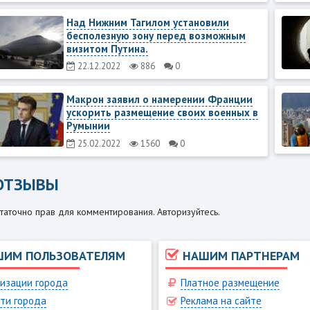
Над Нижним Тагилом установили
бесполезную зону перед возможным
визитом Путина.
22.12.2022
886
0
Макрон заявил о намерении Франции
ускорить размещение своих военных в
Румынии
25.02.2022
1560
0
ОТЗЫВЫ
таточно прав для комментирования. Авторизуйтесь.
ШИМ ПОЛЬЗОВАТЕЛЯМ
НАШИМ ПАРТНЕРАМ
изации города
Платное размещение
ти города
Реклама на сайте