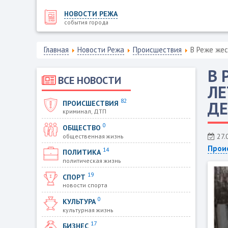
НОВОСТИ РЕЖА
события города
Главная
Новости Режа
Происшествия
В Реже жес
В 
ВСЕ НОВОСТИ
ЛЕ
82
ДЕ
ПРОИСШЕСТВИЯ
криминал, ДТП
0
ОБЩЕСТВО
27.
общественная жизнь
Прои
14
ПОЛИТИКА
политическая жизнь
19
СПОРТ
новости спорта
0
КУЛЬТУРА
культурная жизнь
17
БИЗНЕС