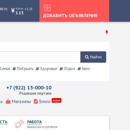
юань
88.91
+1.15
1.15
ДОБАВИТЬ ОБЪЯВЛЕНИЕ
Найти
Семья
ПоКушать
Здоровье
Отдых
Авто
 справочник
+7 (922) 13-000-10
Редакция портала
Магазины
Блоги
новое
еж
СТЬ
РАБОТА
вакансии и резюме