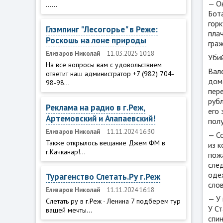
— О
......
Бота
горк
Глэмпинг "Лесогорье" в Реже:
пла
Роскошь на лоне природы
гра
Елизаров Николай
11.03.2025 10:18
Уби
На все вопросы вам с удовольствием
Вале
ответит наш администратор +7 (982) 704-
дома
98-98...
пере
рубл
Реклама на радио в г.Реж,
его
Артемовский и Алапаевский!
полу
Елизаров Николай
11.11.2024 16:30
— Со
Также открылось вещание Джем ФМ в
из к
г.Качканар!...
пож
след
одеж
Турагенство Слетать.Ру г.Реж
слов
Елизаров Николай
11.11.2024 16:18
— У 
Слетать ру в г.Реж - Ленина 7 подберем тур
У Ст
вашей мечты...
спин