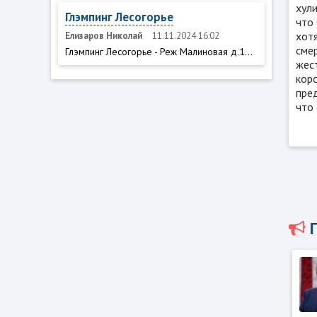
хули
Глэмпинг Лесогорье
что 
хот
Елизаров Николай
11.11.2024 16:02
сме
Глэмпинг Лесогорье - Реж Малиновая д.1...
жест
кор
пред
что 