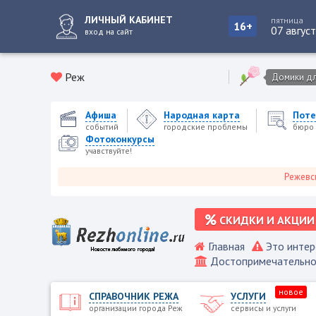
ЛИЧНЫЙ КАБИНЕТ
пятница
16+
07 авгус
вход на сайт
Реж
Домики для
Афиша
Народная карта
Поте
событий
городские проблемы
бюро 
Фотоконкурсы
учавствуйте!
Режевской город
СКИДКИ И АКЦИИ
Главная
Это интер
Достопримечательно
новое
СПРАВОЧНИК РЕЖА
УСЛУГИ
организации города Реж
сервисы и услуги