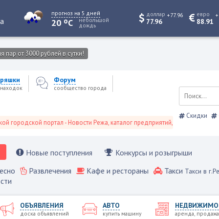
прогноз на 5 дней
доллар
евро
+77.96
+
o
та
небольшой
20
C
77.96
88.91
дождь
 пар от 3000 рублей в сутки!
ряшки
Форум
находок
сообщество города
Скидки
ской портал - Новости Режа, каталог предприятий, объявления, Режевской
Новые поступления
Конкурсы и розыгрыши
есно
Развлечения
Кафе и рестораны
Такси
Такси в г.Р
сти
ОБЪЯВЛЕНИЯ
АВТО
НЕДВИЖИМО
доска объявлений
купить машину
аренда, продажа