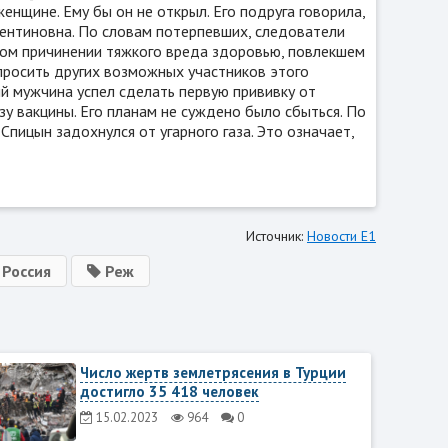
енщине. Ему бы он не открыл. Его подруга говорила,
алентиновна. По словам потерпевших, следователи
ном причинении тяжкого вреда здоровью, повлекшем
просить других возможных участников этого
ий мужчина успел сделать первую прививку от
у вакцины. Его планам не суждено было сбыться. По
пицын задохнулся от угарного газа. Это означает,
Источник:
Новости Е1
Россия
Реж
Число жертв землетрясения в Турции
достигло 35 418 человек
15.02.2023
964
0