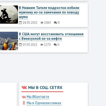
В Нижнем Тагиле подростки избили
мужчину из-за замечания по поводу
шума
18.05.2022
1063
0
В США могут восстановить отношения
с Венесуэлой из-за нефти
07.03.2022
1270
0
МЫ В СОЦ. СЕТЯХ
Мы ВКонтакте
Мы в Одноклассниках