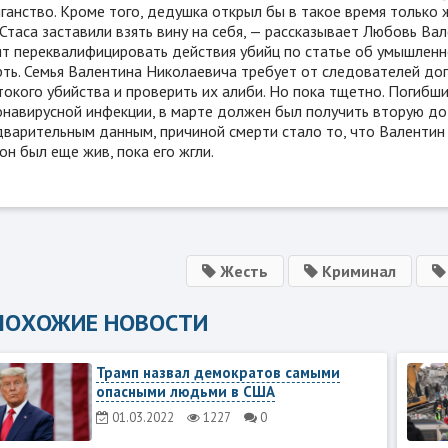
ганство. Кроме того, дедушка открыл бы в такое время только ж
Стаса заставили взять вину на себя, — рассказывает Любовь В
ят переквалифицировать действия убийц по статье об умышлен
рть. Семья Валентина Николаевича требует от следователей до
окого убийства и проверить их алиби. Но пока тщетно. Погибш
онавирусной инфекции, в марте должен был получить вторую доз
варительным данным, причиной смерти стало то, что Валентин С
он был еще жив, пока его жгли.
Жесть
Криминал
ПОХОЖИЕ НОВОСТИ
Трамп назвал демократов самыми
опасными людьми в США
01.03.2022
1227
0