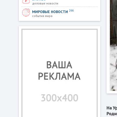
деловые новости
266
МИРОВЫЕ НОВОСТИ
события мира
На У
Родн