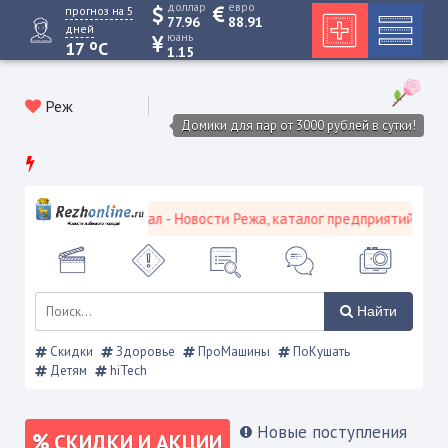
доллар
евро
прогноз на 5
77.96
88.91
дней
юань
o
17
C
1.15
Реж
Домики для пар от 3000 рублей в сутки!
кой городской портал - Новости Режа, каталог предприятий, объяв
Найти
Скидки
Здоровье
ПроМашины
ПоКушать
Детям
hiTech
Новые поступления
СКИДКИ И АКЦИИ