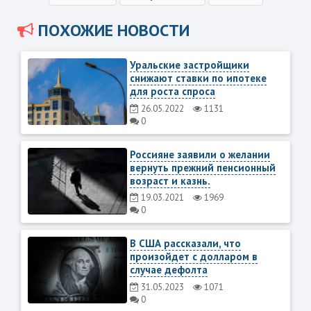
ПОХОЖИЕ НОВОСТИ
Уральские застройщики
снижают ставки по ипотеке
для роста спроса
26.05.2022
1131
0
Россияне заявили о желании
вернуть прежний пенсионный
возраст и казнь.
19.03.2021
1969
0
В США рассказали, что
произойдет с долларом в
случае дефолта
31.05.2023
1071
0