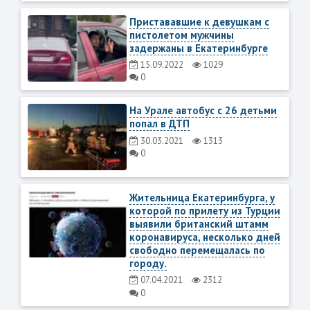
Пристававшие к девушкам с
пистолетом мужчины
задержаны в Екатеринбурге
15.09.2022
1029
0
На Урале автобус с 26 детьми
попал в ДТП
30.03.2021
1313
0
Жительница Екатеринбурга, у
которой по прилету из Турции
выявили британский штамм
коронавируса, несколько дней
свободно перемещалась по
городу.
07.04.2021
2312
0