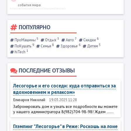
события мира
ПОПУЛЯРНО
5
3
7
8
ПроМашины
Отдых
Авто
Скидки
9
8
6
5
ПоКушать
Семья
Здоровье
Детям
1
hiTech
ПОСЛЕДНИЕ ОТЗЫВЫ
Лесогорье и его соседи: куда отправиться за
вдохновением и релаксом»
Елизаров Николай
19.03.2025 11:28
Забронировать дом и узнать все подробности вы можете
у нашего администратора 8(982)704-98-98! Ждем ......
Глэмпинг "Лесогорье" в Реже: Роскошь на лоне