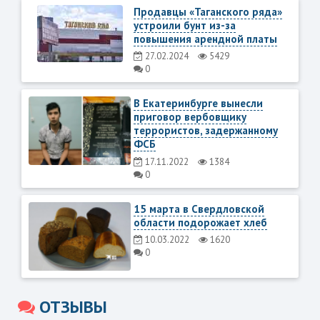
Продавцы «Таганского ряда»
устроили бунт из-за
повышения арендной платы
27.02.2024
5429
0
В Екатеринбурге вынесли
приговор вербовщику
террористов, задержанному
ФСБ
17.11.2022
1384
0
15 марта в Свердловской
области подорожает хлеб
10.03.2022
1620
0
ОТЗЫВЫ