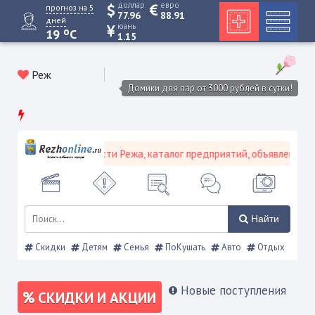
доллар
евро
прогноз на 5
77.96
88.91
дней
юань
o
19
C
1.15
Реж
Домики для пар от 3000 рублей в сутки!
кой портал - Новости Режа, каталог предприятий, объявления, Реж
Найти
Скидки
Детям
Семья
ПоКушать
Авто
Отдых
Новые поступления
СКИДКИ И АКЦИИ