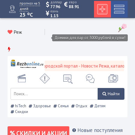
доллар
евро
прогноз на 5
77.96
88.91
дней
юань
o
25
C
1.15
Реж
Домики для пар от 3000 рублей в сутки!
Режевской городской портал - Новости Режа, каталог предпр
Найти
hiTech
Здоровье
Семья
Отдых
Детям
Скидки
Новые поступления
СКИДКИ И АКЦИИ