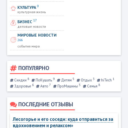
0
КУЛЬТУРА
культурная жизнь
17
БИЗНЕС
деловые новости
МИРОВЫЕ НОВОСТИ
266
события мира
ПОПУЛЯРНО
8
9
5
3
1
Скидки
ПоКушать
Детям
Отдых
hiTech
6
7
5
8
Здоровье
Авто
ПроМашины
Семья
ПОСЛЕДНИЕ ОТЗЫВЫ
Лесогорье и его соседи: куда отправиться за
вдохновением и релаксом»