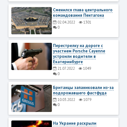
Сменился глава центрального
командования Пентагона
02.04.2022
1301
0
Перестрелку на дороге с
участием Porsche Cayenne
устроили водители в
Екатеринбурге
21.07.2022
1049
0
Британцы запаниковали из-за
подорожавшего фастфуда
10.03.2022
1079
0
На Украине раскрыли