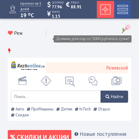
доллар
евро
прогноз на 5
77.96
88.91
дней
юань
o
19
C
1.15
Реж
Домики для пар от 3000 рублей в сутки!
Режевской городско
Найти
Авто
ПроМашины
Детям
hiTech
Отдых
Скидки
Новые поступления
СКИДКИ И АКЦИИ