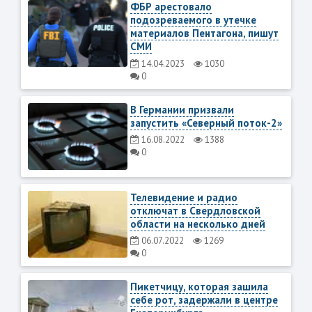
ФБР арестовало
подозреваемого в утечке
материалов Пентагона, пишут
СМИ
14.04.2023
1030
0
В Германии призвали
запустить «Северный поток-2»
16.08.2022
1388
0
Телевидение и радио
отключат в Свердловской
области на несколько дней
06.07.2022
1269
0
Пикетчицу, которая зашила
себе рот, задержали в центре