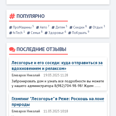
ПОПУЛЯРНО
5
7
5
8
3
ПроМашины
Авто
Детям
Скидки
Отдых
1
8
6
9
hiTech
Семья
Здоровье
ПоКушать
ПОСЛЕДНИЕ ОТЗЫВЫ
Лесогорье и его соседи: куда отправиться за
вдохновением и релаксом»
Елизаров Николай
19.03.2025 11:28
Забронировать дом и узнать все подробности вы можете
у нашего администратора 8(982)704-98-98! Ждем ......
Глэмпинг "Лесогорье" в Реже: Роскошь на лоне
природы
Елизаров Николай
11.03.2025 10:18