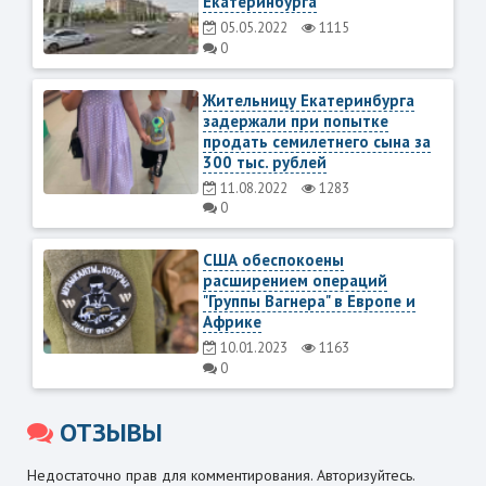
Екатеринбурга
05.05.2022
1115
0
Жительницу Екатеринбурга
задержали при попытке
продать семилетнего сына за
300 тыс. рублей
11.08.2022
1283
0
США обеспокоены
расширением операций
"Группы Вагнера" в Европе и
Африке
10.01.2023
1163
0
ОТЗЫВЫ
Недостаточно прав для комментирования. Авторизуйтесь.