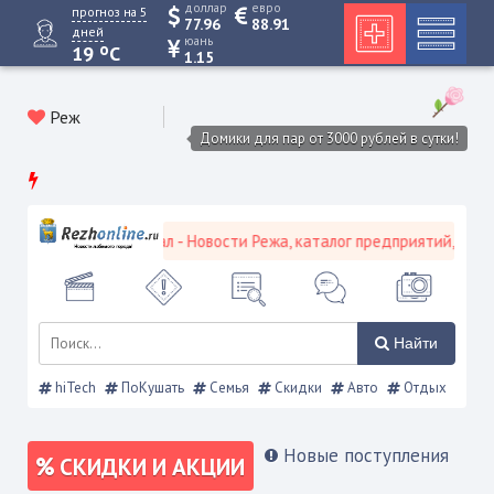
доллар
евро
прогноз на 5
77.96
88.91
дней
юань
o
19
C
1.15
Реж
Домики для пар от 3000 рублей в сутки!
 городской портал - Новости Режа, каталог предприятий, объявлен
Найти
hiTech
ПоКушать
Семья
Скидки
Авто
Отдых
Новые поступления
СКИДКИ И АКЦИИ