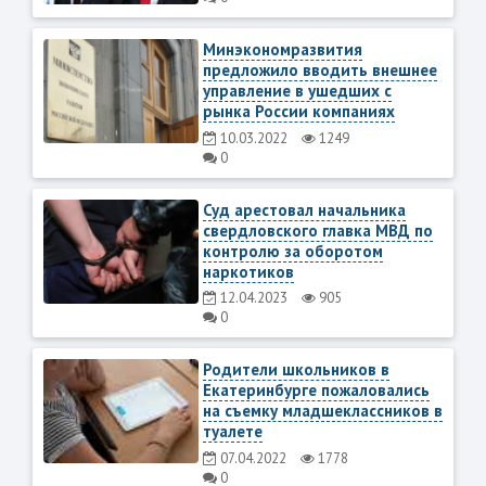
Минэкономразвития
предложило вводить внешнее
управление в ушедших с
рынка России компаниях
10.03.2022
1249
0
Суд арестовал начальника
свердловского главка МВД по
контролю за оборотом
наркотиков
12.04.2023
905
0
Родители школьников в
Екатеринбурге пожаловались
на съемку младшеклассников в
туалете
07.04.2022
1778
0