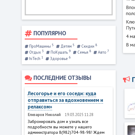
Впо
поло
Клю
Пут
ПОПУЛЯРНО
4 м
В м
5
5
8
ПроМашины
Детям
Скидки
3
9
8
7
Отдых
ПоКушать
Семья
Авто
1
6
hiTech
Здоровье
ПОСЛЕДНИЕ ОТЗЫВЫ
Лесогорье и его соседи: куда
отправиться за вдохновением и
релаксом»
Елизаров Николай
19.03.2025 11:28
Забронировать дом и узнать все
подробности вы можете у нашего
администратора 8(982)704-98-98! Ждем