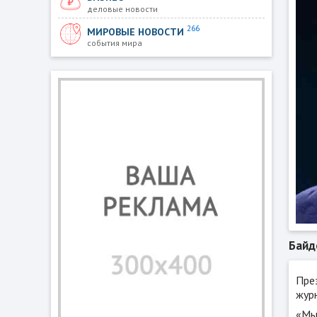
деловые новости
266
МИРОВЫЕ НОВОСТИ
события мира
Байд
Пре
жур
«Мы 