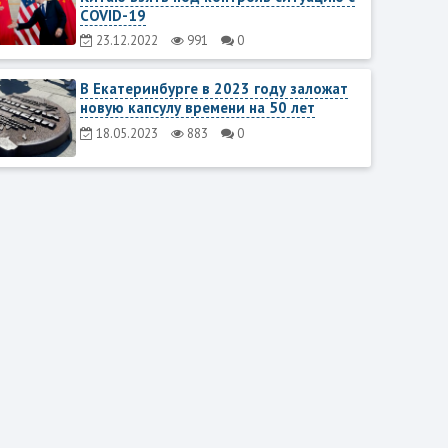
COVID-19
23.12.2022
991
0
В Екатеринбурге в 2023 году заложат
новую капсулу времени на 50 лет
18.05.2023
883
0