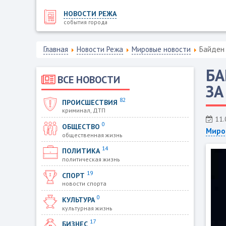
НОВОСТИ РЕЖА
события города
Главная
Новости Режа
Мировые новости
Байден 
БА
ВСЕ НОВОСТИ
ЗА
82
ПРОИСШЕСТВИЯ
криминал, ДТП
11.
0
ОБЩЕСТВО
Миро
общественная жизнь
14
ПОЛИТИКА
политическая жизнь
19
СПОРТ
новости спорта
0
КУЛЬТУРА
культурная жизнь
17
БИЗНЕС