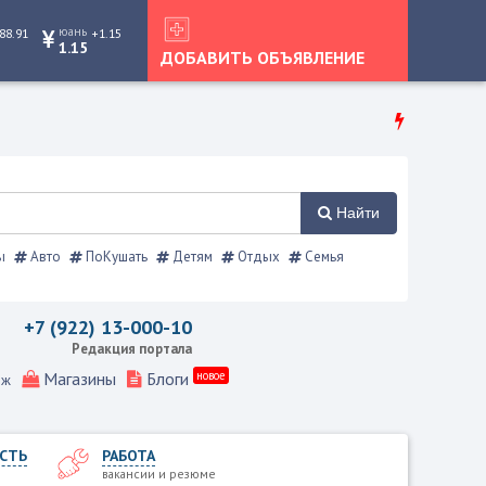
юань
88.91
+1.15
1.15
ДОБАВИТЬ ОБЪЯВЛЕНИЕ
Найти
ы
Авто
ПоКушать
Детям
Отдых
Семья
ой справочник
+7 (922) 13-000-10
Редакция портала
Магазины
Блоги
новое
еж
СТЬ
РАБОТА
вакансии и резюме