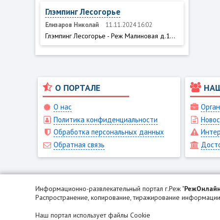
Глэмпинг Лесогорье
Елизаров Николай
11.11.2024 16:02
Глэмпинг Лесогорье - Реж Малиновая д.1...
О ПОРТАЛЕ
НА
О нас
Орган
Политика конфиденциальности
Новос
Обработка персональных данных
Интер
Обратная связь
Дост
Информационно-развлекательный портал г.Реж "
РежОнлай
Распространение, копирование, тиражирование информации 
Наш портал использует файлы Cookie