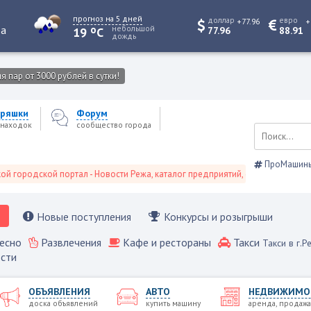
прогноз на 5 дней
доллар
евро
+77.96
+
o
та
небольшой
19
C
77.96
88.91
дождь
 пар от 3000 рублей в сутки!
ряшки
Форум
находок
сообщество города
ПроМашин
одской портал - Новости Режа, каталог предприятий, объявления, Режевск
Новые поступления
Конкурсы и розыгрыши
есно
Развлечения
Кафе и рестораны
Такси
Такси в г.Р
сти
ОБЪЯВЛЕНИЯ
АВТО
НЕДВИЖИМО
доска объявлений
купить машину
аренда, продажа