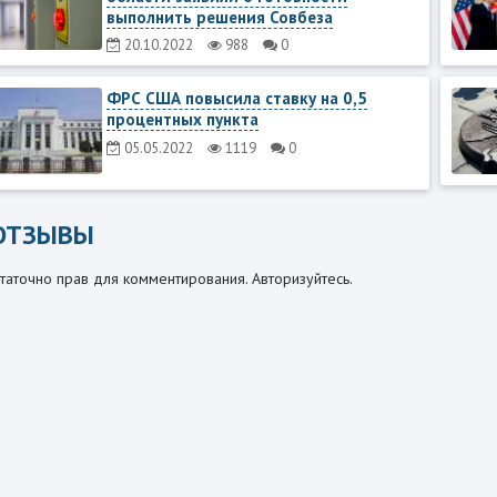
выполнить решения Совбеза
20.10.2022
988
0
ФРС США повысила ставку на 0,5
процентных пункта
05.05.2022
1119
0
ОТЗЫВЫ
таточно прав для комментирования. Авторизуйтесь.