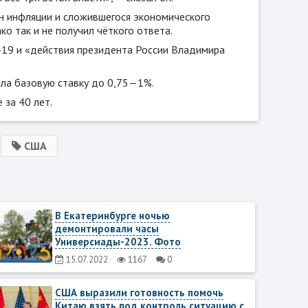
н инфляции и сложившегося экономического
ко так и не получил чёткого ответа.
19 и «действия президента России Владимира
ла базовую ставку до 0,75—1%.
 за 40 лет.
США
В Екатеринбурге ночью
демонтировали часы
Универсиады-2023. Фото
15.07.2022
1167
0
США выразили готовность помочь
Китаю взять под контроль ситуацию с