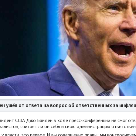
ен ушёл от ответа на вопрос об ответственных за инфля
зидент США Джо Байден в ходе пресс-конференции не смог отве
налистов, считает ли он себя и свою администрацию ответстве
у власти, это первое. И вы совершенно правы: мы контролируем 