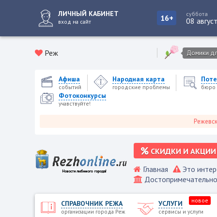
ЛИЧНЫЙ КАБИНЕТ
суббота
16+
08 авгус
вход на сайт
Реж
Домики для
Афиша
Народная карта
Поте
событий
городские проблемы
бюро 
Фотоконкурсы
учавствуйте!
Режевской гор
СКИДКИ И АКЦИИ
Главная
Это интер
Достопримечательно
новое
СПРАВОЧНИК РЕЖА
УСЛУГИ
организации города Реж
сервисы и услуги