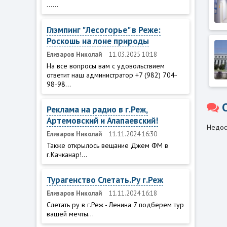
......
Глэмпинг "Лесогорье" в Реже:
Роскошь на лоне природы
Елизаров Николай
11.03.2025 10:18
На все вопросы вам с удовольствием
ответит наш администратор +7 (982) 704-
98-98...
Реклама на радио в г.Реж,
Артемовский и Алапаевский!
Недос
Елизаров Николай
11.11.2024 16:30
Также открылось вещание Джем ФМ в
г.Качканар!...
Турагенство Слетать.Ру г.Реж
Елизаров Николай
11.11.2024 16:18
Слетать ру в г.Реж - Ленина 7 подберем тур
вашей мечты...