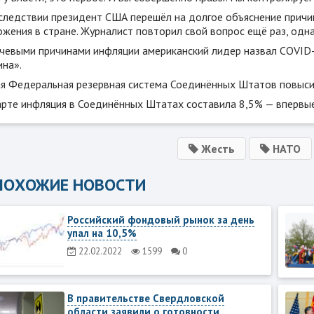
следствии президент США перешёл на долгое объяснение причи
жения в стране. Журналист повторил свой вопрос ещё раз, одна
чевыми причинами инфляции американский лидер назвал COVID-
ина».
ая Федеральная резервная система Соединённых Штатов повыси
арте инфляция в Соединённых Штатах составила 8,5% — впервые
Жесть
НАТО
ПОХОЖИЕ НОВОСТИ
Российский фондовый рынок за день
упал на 10,5%
22.02.2022
1599
0
В правительстве Свердловской
области заявили о готовности