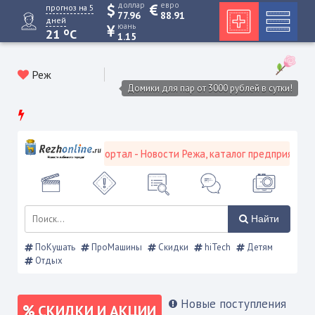
доллар
евро
прогноз на 5
77.96
88.91
дней
юань
o
21
C
1.15
Реж
Домики для пар от 3000 рублей в сутки!
вской городской портал - Новости Режа, каталог предприятий, объ
Найти
ПоКушать
ПроМашины
Скидки
hiTech
Детям
Отдых
Новые поступления
СКИДКИ И АКЦИИ