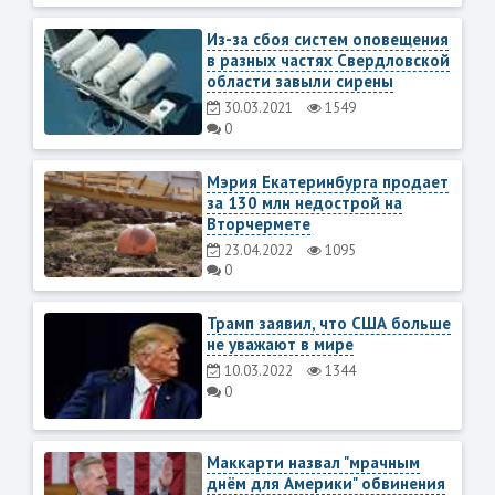
Из-за сбоя систем оповещения
в разных частях Свердловской
области завыли сирены
30.03.2021
1549
0
Мэрия Екатеринбурга продает
за 130 млн недострой на
Вторчермете
23.04.2022
1095
0
Трамп заявил, что США больше
не уважают в мире
10.03.2022
1344
0
Маккарти назвал "мрачным
днём для Америки" обвинения