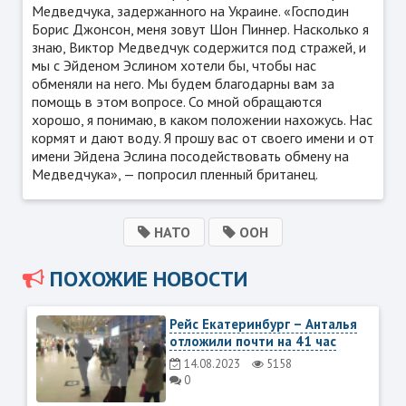
Медведчука, задержанного на Украине. «Господин
Борис Джонсон, меня зовут Шон Пиннер. Насколько я
знаю, Виктор Медведчук содержится под стражей, и
мы с Эйденом Эслином хотели бы, чтобы нас
обменяли на него. Мы будем благодарны вам за
помощь в этом вопросе. Со мной обращаются
хорошо, я понимаю, в каком положении нахожусь. Нас
кормят и дают воду. Я прошу вас от своего имени и от
имени Эйдена Эслина посодействовать обмену на
Медведчука», — попросил пленный британец.
НАТО
ООН
ПОХОЖИЕ НОВОСТИ
Рейс Екатеринбург – Анталья
отложили почти на 41 час
14.08.2023
5158
0