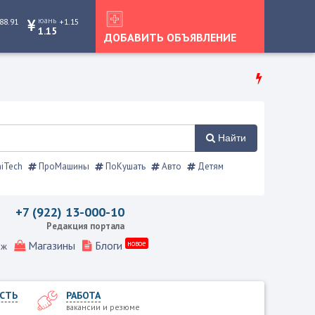
юань
88.91
+1.15
1.15
ДОБАВИТЬ ОБЪЯВЛЕНИЕ
Найти
iTech
ПроМашины
ПоКушать
Авто
Детям
вочник
+7 (922) 13-000-10
Редакция портала
Магазины
Блоги
новое
еж
СТЬ
РАБОТА
вакансии и резюме