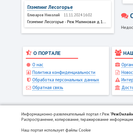
Глэмпинг Лесогорье
Елизаров Николай
11.11.2024 16:02
Глэмпинг Лесогорье - Реж Малиновая д.1...
Недос
О ПОРТАЛЕ
НА
О нас
Орган
Политика конфиденциальности
Новос
Обработка персональных данных
Интер
Обратная связь
Дост
Информационно-развлекательный портал г.Реж "
РежОнлай
Распространение, копирование, тиражирование информации 
Наш портал использует файлы Cookie