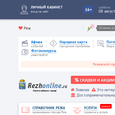
ЛИЧНЫЙ КАБИНЕТ
суббота
16+
08 авгус
вход на сайт
Реж
Домики для
Афиша
Народная карта
Поте
событий
городские проблемы
бюро 
Фотоконкурсы
учавствуйте!
Режевской городской 
СКИДКИ И АКЦИИ
Главная
Это интер
Достопримечательно
новое
СПРАВОЧНИК РЕЖА
УСЛУГИ
организации города Реж
сервисы и услуги