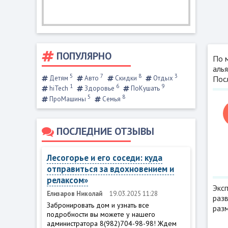
ПОПУЛЯРНО
По 
алья
5
7
8
3
Детям
Авто
Скидки
Отдых
Пос
1
6
9
hiTech
Здоровье
ПоКушать
5
8
ПроМашины
Семья
ПОСЛЕДНИЕ ОТЗЫВЫ
Лесогорье и его соседи: куда
отправиться за вдохновением и
релаксом»
Экс
Елизаров Николай
19.03.2025 11:28
раз
Забронировать дом и узнать все
раз
подробности вы можете у нашего
администратора 8(982)704-98-98! Ждем