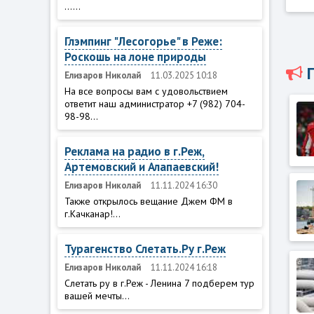
......
Глэмпинг "Лесогорье" в Реже:
Роскошь на лоне природы
Елизаров Николай
11.03.2025 10:18
На все вопросы вам с удовольствием
ответит наш администратор +7 (982) 704-
98-98...
Реклама на радио в г.Реж,
Артемовский и Алапаевский!
Елизаров Николай
11.11.2024 16:30
Также открылось вещание Джем ФМ в
г.Качканар!...
Турагенство Слетать.Ру г.Реж
Елизаров Николай
11.11.2024 16:18
Слетать ру в г.Реж - Ленина 7 подберем тур
вашей мечты...