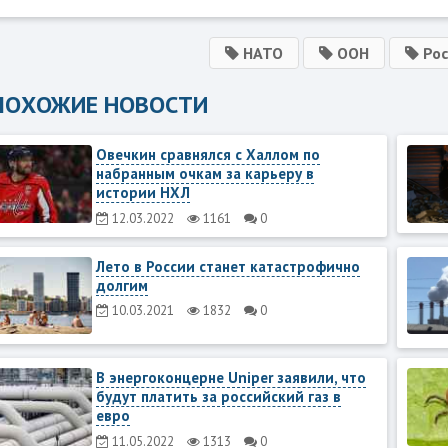
НАТО
ООН
Рос
ПОХОЖИЕ НОВОСТИ
Овечкин сравнялся с Халлом по
набранным очкам за карьеру в
истории НХЛ
12.03.2022
1161
0
Лето в России станет катастрофично
долгим
10.03.2021
1832
0
В энергоконцерне Uniper заявили, что
будут платить за российский газ в
евро
11.05.2022
1313
0