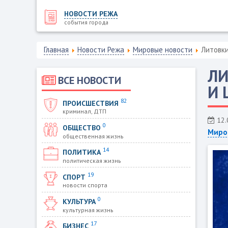
НОВОСТИ РЕЖА
события города
Главная
Новости Режа
Мировые новости
Литовки
ЛИ
ВСЕ НОВОСТИ
И 
82
ПРОИСШЕСТВИЯ
криминал, ДТП
12.
0
ОБЩЕСТВО
Миро
общественная жизнь
14
ПОЛИТИКА
политическая жизнь
19
СПОРТ
новости спорта
0
КУЛЬТУРА
культурная жизнь
17
БИЗНЕС