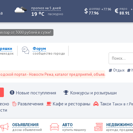
прогноз на 5 дней
доллар
евро
+77.96
+
o
та
19
C
77.96
88.91
пасмурно
 пар от 3000 рублей в сутки!
ряшки
Форум
находок
сообщество города
Отдых
h
портал - Новости Режа, каталог предприятий, объявления, Режевской спра
Новые поступления
Конкурсы и розыгрыши
есно
Развлечения
Кафе и рестораны
Такси
Такси в г.Р
сти
ОБЪЯВЛЕНИЯ
АВТО
НЕДВИЖИМО
доска объявлений
купить машину
аренда, продажа