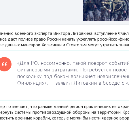
мнению военного эксперта Виктора Литовкина, вступление Финл
нса даст полное право России начать укреплять российско-финс
ле данных маневров Хельсинки и Стокгольм могут утратить зна
«Для РФ, несомненно, такой поворот событ
финансовыми затратами. Потребуется новое 
поскольку под боком возникнет новоиспечен
Финляндия», — заявил Литовкин в беседе с 
перт отмечает, что раньше данный регион практических не охра
вернуть системы противовоздушной обороны на территории. Кр
местить военные корабли, которые могли бы нести ядерное воор