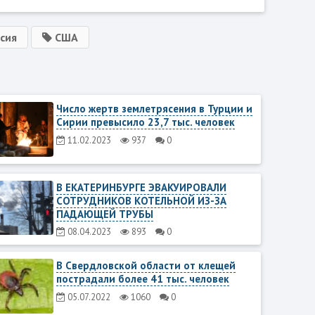
сия
США
Число жертв землетрясения в Турции и
Сирии превысило 23,7 тыс. человек
11.02.2023
937
0
В ЕКАТЕРИНБУРГЕ ЭВАКУИРОВАЛИ
СОТРУДНИКОВ КОТЕЛЬНОЙ ИЗ-ЗА
ПАДАЮЩЕЙ ТРУБЫ
08.04.2023
893
0
В Свердловской области от клещей
пострадали более 41 тыс. человек
05.07.2022
1060
0