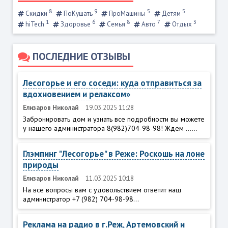
8
9
5
5
Скидки
ПоКушать
ПроМашины
Детям
1
6
8
7
3
hiTech
Здоровье
Семья
Авто
Отдых
ПОСЛЕДНИЕ ОТЗЫВЫ
Лесогорье и его соседи: куда отправиться за
вдохновением и релаксом»
Елизаров Николай
19.03.2025 11:28
Забронировать дом и узнать все подробности вы можете
у нашего администратора 8(982)704-98-98! Ждем ......
Глэмпинг "Лесогорье" в Реже: Роскошь на лоне
природы
Елизаров Николай
11.03.2025 10:18
На все вопросы вам с удовольствием ответит наш
администратор +7 (982) 704-98-98...
Реклама на радио в г.Реж, Артемовский и