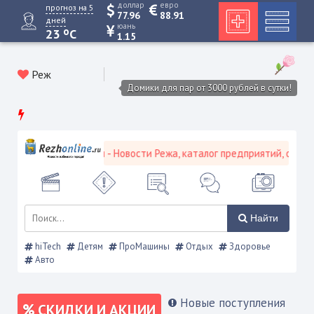
доллар
евро
прогноз на 5
77.96
88.91
дней
юань
o
23
C
1.15
Реж
Домики для пар от 3000 рублей в сутки!
 городской портал - Новости Режа, каталог предприятий, объявлен
Найти
hiTech
Детям
ПроМашины
Отдых
Здоровье
Авто
Новые поступления
СКИДКИ И АКЦИИ