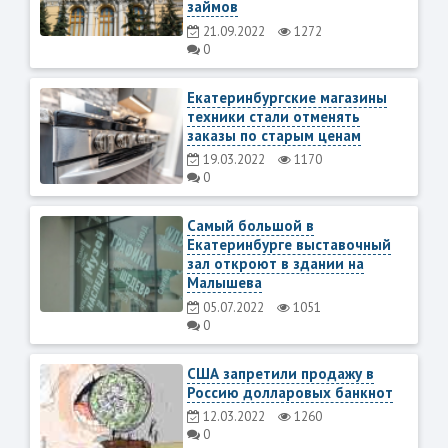
займов
21.09.2022
1272
0
Екатеринбургские магазины
техники стали отменять
заказы по старым ценам
19.03.2022
1170
0
Самый большой в
Екатеринбурге выставочный
зал откроют в здании на
Малышева
05.07.2022
1051
0
США запретили продажу в
Россию долларовых банкнот
12.03.2022
1260
0