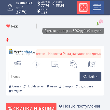
доллар
евро
прогноз на 5
77.96
88.91
дней
юань
o
27
C
1.15
Реж
Домики для пар от 3000 рублей в сутки!
вской городской портал - Новости Режа, каталог предприятий, объ
Найти
Семья
ПроМашины
Авто
Скидки
Здоровье
Отдых
Новые поступления
СКИДКИ И АКЦИИ