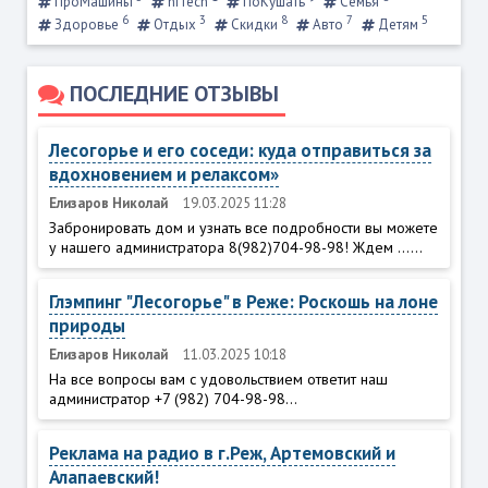
ПроМашины
hiTech
ПоКушать
Семья
6
3
8
7
5
Здоровье
Отдых
Скидки
Авто
Детям
ПОСЛЕДНИЕ ОТЗЫВЫ
Лесогорье и его соседи: куда отправиться за
вдохновением и релаксом»
Елизаров Николай
19.03.2025 11:28
Забронировать дом и узнать все подробности вы можете
у нашего администратора 8(982)704-98-98! Ждем ......
Глэмпинг "Лесогорье" в Реже: Роскошь на лоне
природы
Елизаров Николай
11.03.2025 10:18
На все вопросы вам с удовольствием ответит наш
администратор +7 (982) 704-98-98...
Реклама на радио в г.Реж, Артемовский и
Алапаевский!