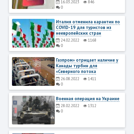
16.03.2023
846
0
Италия отменила карантин по
COVID-19 для туристов из
неевропейских стран
24.02.2022
1168
0
Газпром» отрицает наличие у
Канады турбин для
«Северного потока
26.08.2022
1411
0
Военная операция на Украине
28.02.2022
1312
0