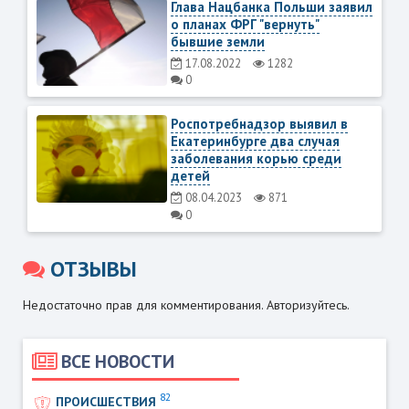
Глава Нацбанка Польши заявил
о планах ФРГ "вернуть"
бывшие земли
17.08.2022
1282
0
Роспотребнадзор выявил в
Екатеринбурге два случая
заболевания корью среди
детей
08.04.2023
871
0
ОТЗЫВЫ
Недостаточно прав для комментирования. Авторизуйтесь.
ВСЕ НОВОСТИ
82
ПРОИСШЕСТВИЯ