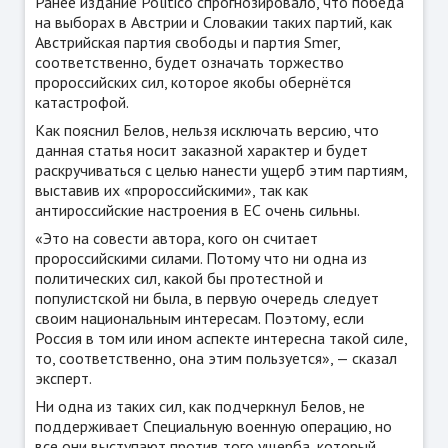
Ранее издание Politico спрогнозировало, что победа
на выборах в Австрии и Словакии таких партий, как
Австрийская партия свободы и партия Smer,
соответственно, будет означать торжество
пророссийских сил, которое якобы обернётся
катастрофой.
Как пояснил Белов, нельзя исключать версию, что
данная статья носит заказной характер и будет
раскручиваться с целью нанести ущерб этим партиям,
выставив их «пророссийскими», так как
антироссийские настроения в ЕС очень сильны.
«Это на совести автора, кого он считает
пророссийскими силами. Потому что ни одна из
политических сил, какой бы протестной и
популистской ни была, в первую очередь следует
своим национальным интересам. Поэтому, если
Россия в том или ином аспекте интересна такой силе,
то, соответственно, она этим пользуется», —
сказал
эксперт.
Ни одна из таких сил, как подчеркнул Белов, не
поддерживает Специальную военную операцию, но
все они выступают против того ущерба, который