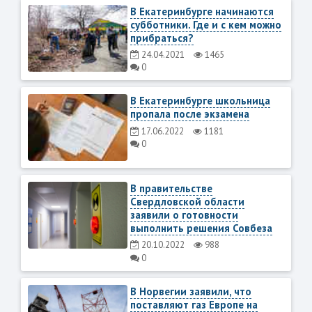
В Екатеринбурге начинаются
субботники. Где и с кем можно
прибраться?
24.04.2021
1465
0
В Екатеринбурге школьница
пропала после экзамена
17.06.2022
1181
0
В правительстве
Свердловской области
заявили о готовности
выполнить решения Совбеза
20.10.2022
988
0
В Норвегии заявили, что
поставляют газ Европе на