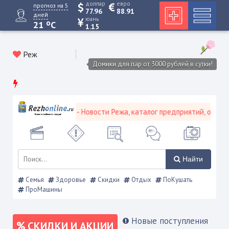
доллар
евро
прогноз на 5
77.96
88.91
дней
юань
o
21
C
1.15
Реж
Домики для пар от 3000 рублей в сутки!
городской портал - Новости Режа, каталог предприятий, объявлени
Найти
Семья
Здоровье
Скидки
Отдых
ПоКушать
ПроМашины
Новые поступления
СКИДКИ И АКЦИИ