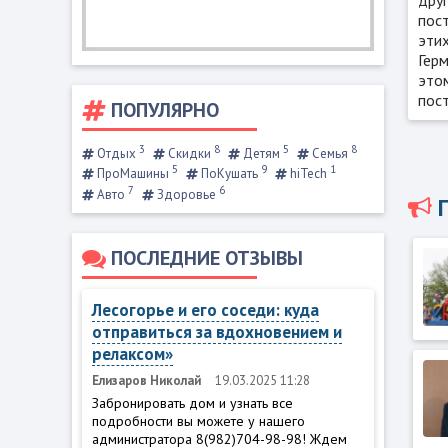
пос
этих
Герм
это
пост
ПОПУЛЯРНО
3
8
5
8
Отдых
Скидки
Детям
Семья
5
9
1
ПроМашины
ПоКушать
hiTech
7
6
Авто
Здоровье
ПОСЛЕДНИЕ ОТЗЫВЫ
Лесогорье и его соседи: куда
отправиться за вдохновением и
релаксом»
Елизаров Николай
19.03.2025 11:28
Забронировать дом и узнать все
подробности вы можете у нашего
администратора 8(982)704-98-98! Ждем