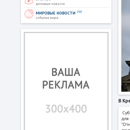
деловые новости
266
МИРОВЫЕ НОВОСТИ
события мира
В Кр
Суб
для
"Отн
дру