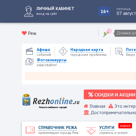
ЛИЧНЫЙ КАБИНЕТ
пятница
16+
07 авгус
вход на сайт
Реж
Домики для
Афиша
Народная карта
Поте
событий
городские проблемы
бюро 
Фотоконкурсы
учавствуйте!
Режевс
СКИДКИ И АКЦИИ
Главная
Это интер
Достопримечательно
новое
СПРАВОЧНИК РЕЖА
УСЛУГИ
организации города Реж
сервисы и услуги