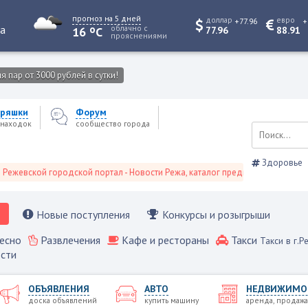
прогноз на 5 дней
доллар
евро
+77.96
+
o
та
облачно с
16
C
77.96
88.91
прояснениями
 пар от 3000 рублей в сутки!
ряшки
Форум
находок
сообщество города
Здоровье
кой городской портал - Новости Режа, каталог предприятий, объявления, 
Новые поступления
Конкурсы и розыгрыши
есно
Развлечения
Кафе и рестораны
Такси
Такси в г.Р
сти
ОБЪЯВЛЕНИЯ
АВТО
НЕДВИЖИМО
доска объявлений
купить машину
аренда, продажа