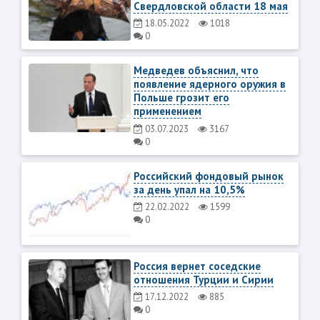
Свердловской области 18 мая
18.05.2022
1018
0
Медведев объяснил, что
появление ядерного оружия в
Польше грозит его
применением
03.07.2023
3167
0
Российский фондовый рынок
за день упал на 10,5%
22.02.2022
1599
0
Россия вернет соседские
отношения Турции и Сирии
17.12.2022
885
0