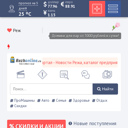
доллар
евро
прогноз на 5
77.96
88.91
дней
юань
o
25
C
1.15
Реж
Домики для пар от 3000 рублей в сутки!
вской городской портал - Новости Режа, каталог предприятий, объя
Найти
ПроМашины
Авто
Семья
Здоровье
Отдых
Скидки
Новые поступления
СКИДКИ И АКЦИИ