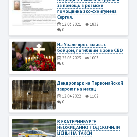
за помощь в розыске
помощника экс-схиигумена
Сергия.
12.03.2021
1832
0
На Урале простились с
бойцом, погибшим в зоне СВО
25.05.2023
1003
0
Дендропарк на Первомайской
закроют на месяц
12.04.2022
1102
0
В ЕКАТЕРИНБУРГЕ
НЕОЖИДАННО ПОДСКОЧИЛИ
ЦЕНЫ НА ТАКСИ